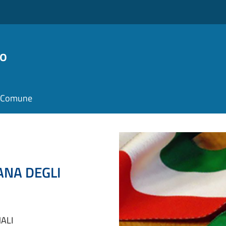
ro
il Comune
ANA DEGLI
ALI