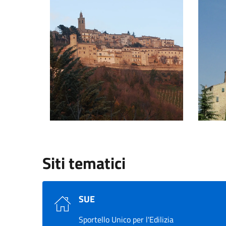
Vista su Montelparo
Ingresso
Siti tematici
SUE
Sportello Unico per l'Edilizia