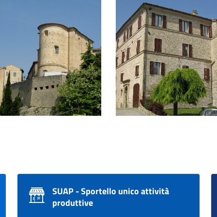
 del paese
Palazzo Petrocchini
SUAP - Sportello unico attività
produttive