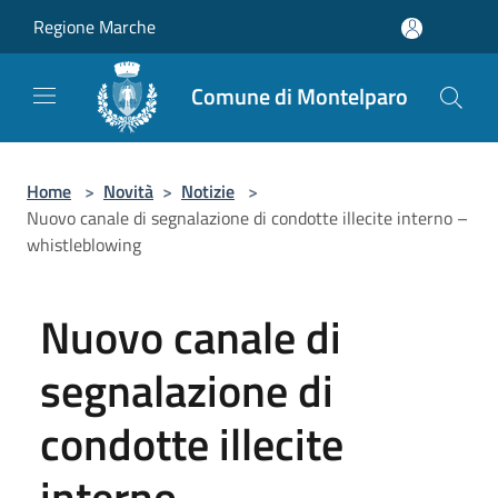
Salta al contenuto principale
Regione Marche
Comune di Montelparo
Home
>
Novità
>
Notizie
>
Nuovo canale di segnalazione di condotte illecite interno –
whistleblowing
Nuovo canale di
segnalazione di
condotte illecite
interno –