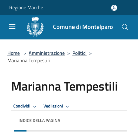
Salta al contenuto principale
Regione Marche
Comune di Montelparo
Home
>
Amministrazione
>
Politici
>
Marianna Tempestili
Marianna Tempestili
Condividi
Vedi azioni
INDICE DELLA PAGINA